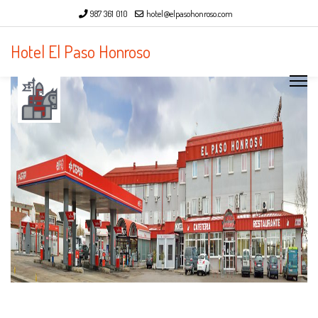
987 361 010
hotel@elpasohonroso.com
Hotel El Paso Honroso